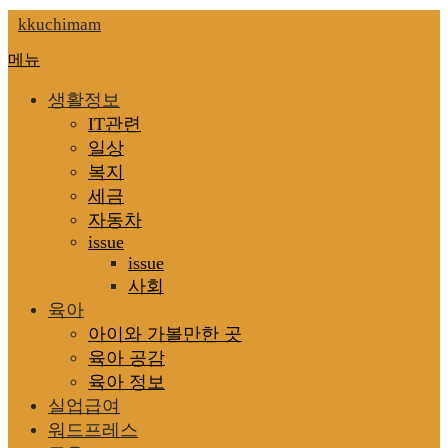
내
kkuchimam
용
메뉴
으
로
생활정보
바
IT관련
로
가
일상
기
복지
세금
자동차
issue
issue
사회
육아
아이와 가볼만한 곳
육아 공감
육아 정보
실업급여
워드프레스