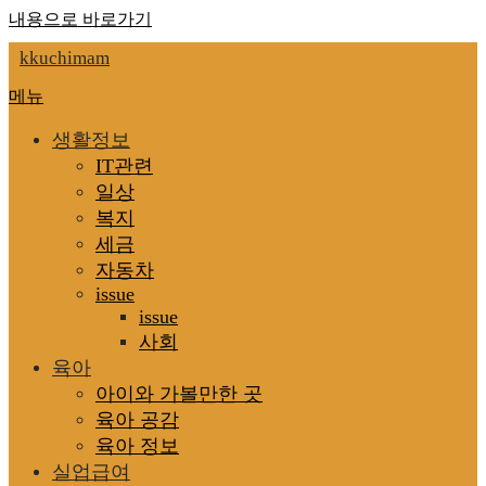
내용으로 바로가기
kkuchimam
메뉴
생활정보
IT관련
일상
복지
세금
자동차
issue
issue
사회
육아
아이와 가볼만한 곳
육아 공감
육아 정보
실업급여