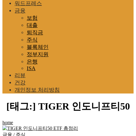
워드프레스
금융
보험
대출
퇴직금
주식
블록체인
정부지원
은행
ISA
리뷰
건강
개인정보 처리방침
[태그:]
TIGER 인도니프티50
home
금융
/
주식