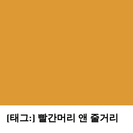
[태그:]
빨간머리 앤 줄거리