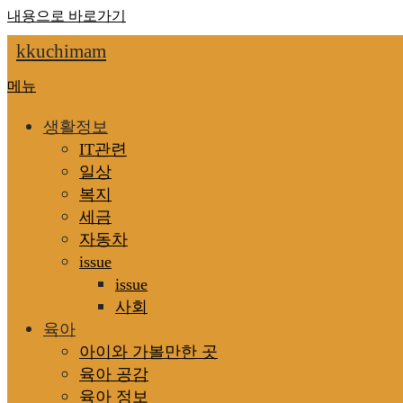
내용으로 바로가기
kkuchimam
메뉴
생활정보
IT관련
일상
복지
세금
자동차
issue
issue
사회
육아
아이와 가볼만한 곳
육아 공감
육아 정보