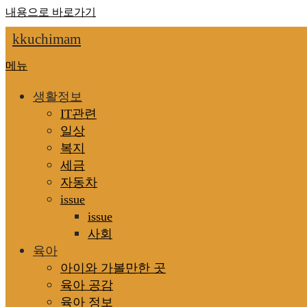
내용으로 바로가기
kkuchimam
메뉴
생활정보
IT관련
일상
복지
세금
자동차
issue
issue
사회
육아
아이와 가볼만한 곳
육아 공감
육아 정보